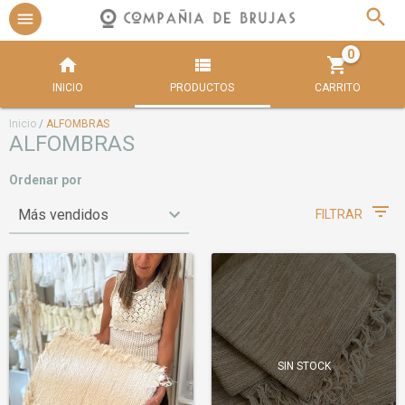
0
INICIO
PRODUCTOS
CARRITO
Inicio
/
ALFOMBRAS
ALFOMBRAS
Ordenar por
FILTRAR
SIN STOCK