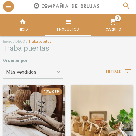
0
INICIO
PRODUCTOS
CARRITO
Inicio
/
DECO
/
Traba puertas
Traba puertas
Ordenar por
FILTRAR
17
%
OFF